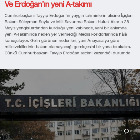
Ve Erdoğan’ın yeni A-takımı
Cumhurbaşkanı Tayyip Erdoğan’ın yaygın tahminlerin aksine İçişleri
Bakanı Süleyman Soylu ve Milli Savunma Bakanı Hulusi Akar’a 28
Mayıs yengisi ardından kurduğu yeni kabinede, yani bir anlamda
yeni A-Takımında neden yer vermediği Meclis koridorlarında hâlâ
konuşuluyor. Gelin görünen nedenleri, yani Anayasa’ya göre
milletvekillerinin bakan olamayacağı gerekçesini bir yana bırakalım.
Çünkü Cumhurbaşkanı Tayyip Erdoğan seçimi kazandığı durumda
0