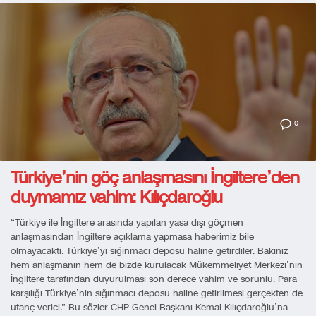
0
Türkiye’nin göç anlaşmasını İngiltere’den
duymamız vahim: Kılıçdaroğlu
“Türkiye ile İngiltere arasında yapılan yasa dışı göçmen
anlaşmasından İngiltere açıklama yapmasa haberimiz bile
olmayacaktı. Türkiye’yi sığınmacı deposu haline getirdiler. Bakınız
hem anlaşmanın hem de bizde kurulacak Mükemmeliyet Merkezi’nin
İngiltere tarafından duyurulması son derece vahim ve sorunlu. Para
karşılığı Türkiye’nin sığınmacı deposu haline getirilmesi gerçekten de
utanç verici.” Bu sözler CHP Genel Başkanı Kemal Kılıçdaroğlu’na