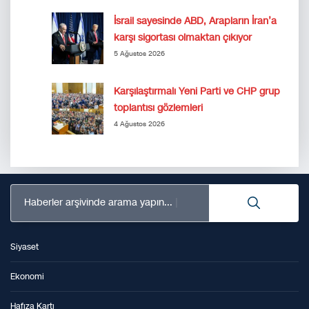
İsrail sayesinde ABD, Arapların İran’a
karşı sigortası olmaktan çıkıyor
5 Ağustos 2026
Karşılaştırmalı Yeni Parti ve CHP grup
toplantısı gözlemleri
4 Ağustos 2026
Haberler arşivinde arama yapın...
Siyaset
Ekonomi
Hafıza Kartı