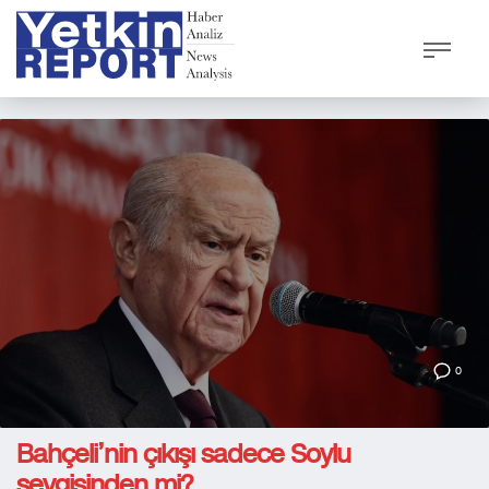
0
Bahçeli’nin çıkışı sadece Soylu
sevgisinden mi?