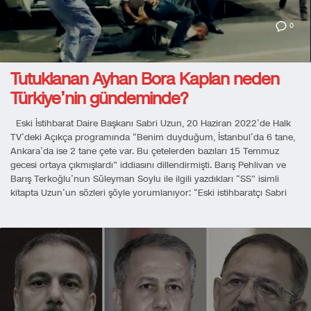
0
Tutuklanan Ayhan Bora Kaplan neden
Türkiye’nin gündeminde?
Eski İstihbarat Daire Başkanı Sabri Uzun, 20 Haziran 2022’de Halk
TV’deki Açıkça programında “Benim duyduğum, İstanbul’da 6 tane,
Ankara’da ise 2 tane çete var. Bu çetelerden bazıları 15 Temmuz
gecesi ortaya çıkmışlardı” iddiasını dillendirmişti. Barış Pehlivan ve
Barış Terkoğlu’nun Süleyman Soylu ile ilgili yazdıkları “SS” isimli
kitapta Uzun’un sözleri şöyle yorumlanıyor: “Eski istihbaratçı Sabri