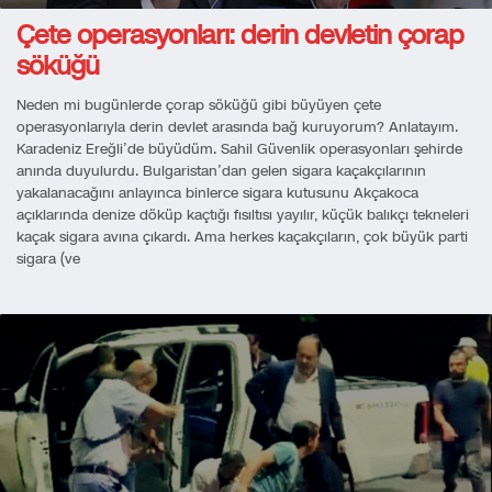
Çete operasyonları: derin devletin çorap
söküğü
Neden mi bugünlerde çorap söküğü gibi büyüyen çete
operasyonlarıyla derin devlet arasında bağ kuruyorum? Anlatayım.
Karadeniz Ereğli’de büyüdüm. Sahil Güvenlik operasyonları şehirde
anında duyulurdu. Bulgaristan’dan gelen sigara kaçakçılarının
yakalanacağını anlayınca binlerce sigara kutusunu Akçakoca
açıklarında denize döküp kaçtığı fısıltısı yayılır, küçük balıkçı tekneleri
kaçak sigara avına çıkardı. Ama herkes kaçakçıların, çok büyük parti
sigara (ve