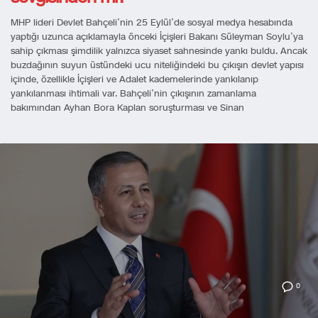
MHP lideri Devlet Bahçeli’nin 25 Eylül’de sosyal medya hesabında
yaptığı uzunca açıklamayla önceki İçişleri Bakanı Süleyman Soylu’ya
sahip çıkması şimdilik yalnızca siyaset sahnesinde yankı buldu. Ancak
buzdağının suyun üstündeki ucu niteliğindeki bu çıkışın devlet yapısı
içinde, özellikle İçişleri ve Adalet kademelerinde yankılanıp
yankılanması ihtimali var. Bahçeli’nin çıkışının zamanlama
bakımından Ayhan Bora Kaplan soruşturması ve Sinan
0