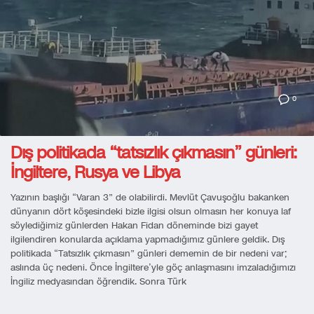
0
Dış politikada “tatsızlık çıkmasın” günleri:
İngiltere, Rusya ve Libya
Yazının başlığı “Varan 3” de olabilirdi. Mevlüt Çavuşoğlu bakanken
dünyanın dört köşesindeki bizle ilgisi olsun olmasın her konuya laf
söylediğimiz günlerden Hakan Fidan döneminde bizi gayet
ilgilendiren konularda açıklama yapmadığımız günlere geldik. Dış
politikada “Tatsızlık çıkmasın” günleri dememin de bir nedeni var;
aslında üç nedeni. Önce İngiltere’yle göç anlaşmasını imzaladığımızı
İngiliz medyasından öğrendik. Sonra Türk