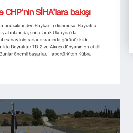
ve CHP’nin SİHA’lara bakışı
va üreticilerinden Baykar’ın dinamosu. Bayraktar
aş alanlarında, son olarak Ukrayna’da
ah sanayiinin radar ekranında görünür kıldı.
rlikte Bayraktar TB-2 ve Akıncı dünyanın en etkili
. Bunlar önemli başarılar. Habertürk’ten Kübra