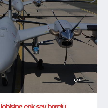
0
lobisine çok şey borçlu