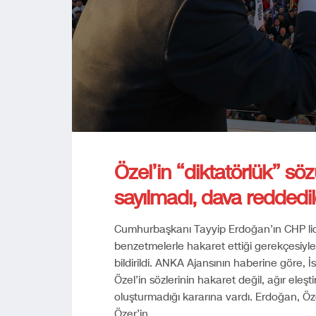
Özel’in “diktatörlük” s
sayılmadı, dava reddedil
Cumhurbaşkanı Tayyip Erdoğan’ın CHP lide
benzetmelerle hakaret ettiği gerekçesiyle a
bildirildi. ANKA Ajansının haberine göre,
Özel’in sözlerinin hakaret değil, ağır eleştir
oluşturmadığı kararına vardı. Erdoğan, Ö
Özer’in