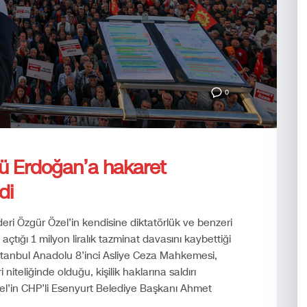
0
özü Erdoğan’a hakaret
di
ri Özgür Özel’in kendisine diktatörlük ve benzeri
çtığı 1 milyon liralık tazminat davasını kaybettiği
 İstanbul Anadolu 8’inci Asliye Ceza Mahkemesi,
i niteliğinde olduğu, kişilik haklarına saldırı
zel’in CHP’li Esenyurt Belediye Başkanı Ahmet