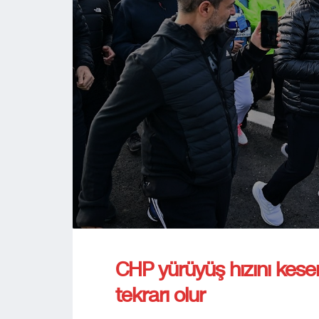
CHP yürüyüş hızını kes
tekrarı olur