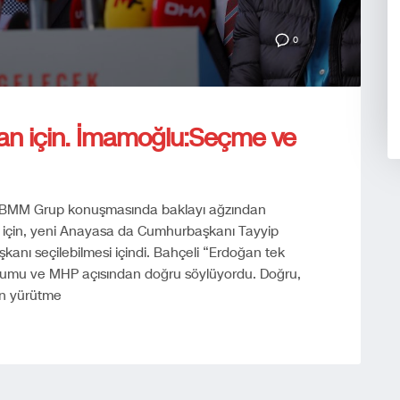
0
an için. İmamoğlu:Seçme ve
 TBMM Grup konuşmasında baklayı ağzından
k için, yeni Anayasa da Cumhurbaşkanı Tayyip
nı seçilebilmesi içindi. Bahçeli “Erdoğan tek
numu ve MHP açısından doğru söylüyordu. Doğru,
n yürütme