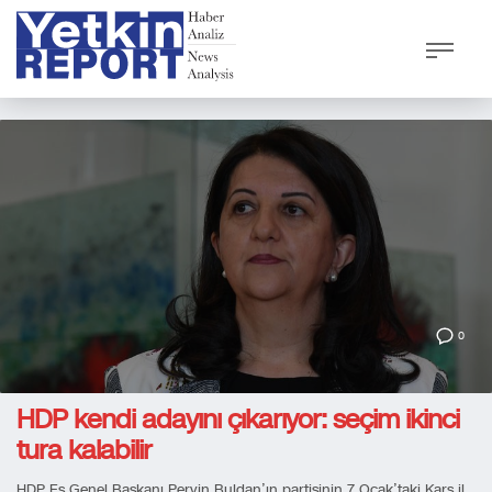
0
HDP kendi adayını çıkarıyor: seçim ikinci
tura kalabilir
HDP Eş Genel Başkanı Pervin Buldan’ın partisinin 7 Ocak’taki Kars il