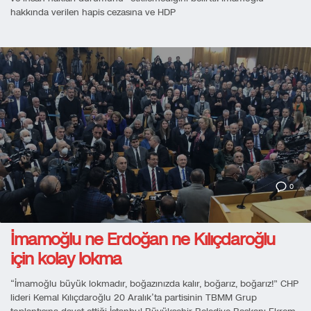
hakkında verilen hapis cezasına ve HDP
0
İmamoğlu ne Erdoğan ne Kılıçdaroğlu
için kolay lokma
“İmamoğlu büyük lokmadır, boğazınızda kalır, boğarız, boğarız!” CHP
lideri Kemal Kılıçdaroğlu 20 Aralık’ta partisinin TBMM Grup