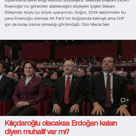
toplantısına davet ettiği İstanbul Büyükşehir Belediye Başkanı Ekrem
İmamoğlu’nu görevden alabileceğini söyleyen İçişleri Bakanı
Süleyman Soylu’yu böyle uyarıyordu. Doğru, 2019 seçiminden bu
yana İmamoğlu lokması AK Parti’nin boğazında kalmıştı ama CHP
için de kolay lokma olmadığı görülmüştü. Dün Meclis’teki
0
Kılıçdaroğlu olacaksa Erdoğan kalsın
diyen muhalif var mı?