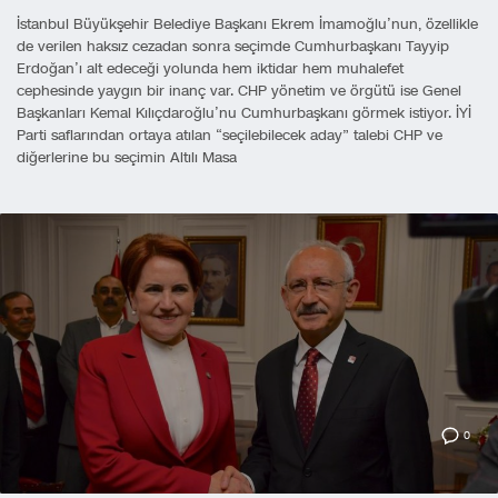
İstanbul Büyükşehir Belediye Başkanı Ekrem İmamoğlu’nun, özellikle
de verilen haksız cezadan sonra seçimde Cumhurbaşkanı Tayyip
Erdoğan’ı alt edeceği yolunda hem iktidar hem muhalefet
cephesinde yaygın bir inanç var. CHP yönetim ve örgütü ise Genel
Başkanları Kemal Kılıçdaroğlu’nu Cumhurbaşkanı görmek istiyor. İYİ
Parti saflarından ortaya atılan “seçilebilecek aday” talebi CHP ve
diğerlerine bu seçimin Altılı Masa
0