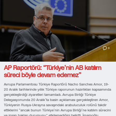
0
AP Raportörü: “Türkiye’nin AB katılım
süreci böyle devam edemez”
Avrupa Parlamentosu Türkiye Raportörü Nacho Sanches Amor, 19-
20 Aralık tarihlerinde yıllık Türkiye raporunun hazırlıkları kapsamında
gerçekleştirdiği ziyaretleri tamamladı. Avrupa Birliği Türkiye
Delegasyonunda 20 Aralık’ta basin açıklaması gerçekleştiren Amor,
Türkiyenin Rusya-Ukrayna savaşındaki arabuluculuk rolünü takdir
ettiklerini “ancak bunun Türkiye’nin Avrupa Birliği’ne katılım sürecini
ve insan hakları durumunu” etkilemediğini belirtti. İmamoğlu