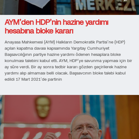
AYM’den HDP’nin hazine yardımı
hesabına bloke kararı
Anayasa Mahkemesi (AYM) Halkların Demokratik Partisi’ne (HDP)
açılan kapatma davası kapsamında Yargıtay Cumhuriyet
Başsavcılığının partiye hazine yardımı ödenen hesaplara bloke
konulması talebini kabul etti. AYM, HDP’ye savunma yapması için bir
ay süre verdi. Bir ay sonra tedbir kararı gözden geçirilerek hazine
yardımı alıp almaması belli olacak. Başsavcının bloke talebi kabul
edildi 17 Mart 2021’de partinin