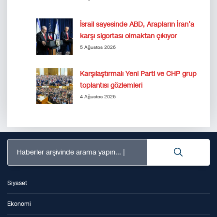
İsrail sayesinde ABD, Arapların İran’a
karşı sigortası olmaktan çıkıyor
5 Ağustos 2026
Karşılaştırmalı Yeni Parti ve CHP grup
toplantısı gözlemleri
4 Ağustos 2026
Haberler arşivinde arama yapın...
Siyaset
Ekonomi