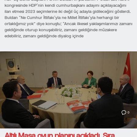
kongresinde HDP’nin kendi cumhurbaşkanı adayını açıklayacağını
ilan etmesi 2023 seçimlerine iki değil üç adayla gidileceğini gösterdi.
Buldan “Ne Cumhur İttifakı’yla ne Millet İttifakı’yla herhangi bir
ortaklığımız yok” diye konuştu; “Ancak ilkesel yaklaşımlarımızı zamanı
geldiğinde oturup konuşabiliriz, zamanı geldiğinde müzakere
edebiliriz, zamanı geldiğinde diyalog içinde
0
Altılı Masa oyun planını açıkladı. Sıra