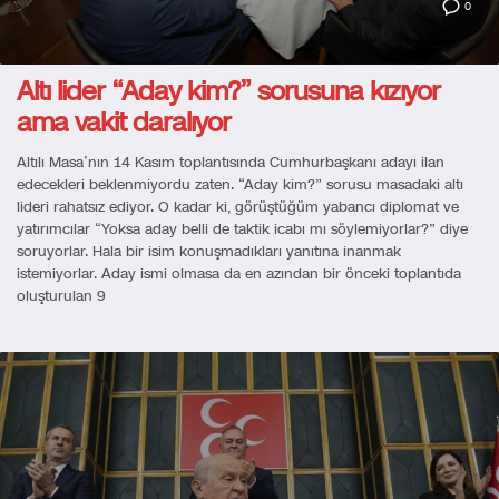
0
Altı lider “Aday kim?” sorusuna kızıyor
ama vakit daralıyor
Altılı Masa’nın 14 Kasım toplantısında Cumhurbaşkanı adayı ilan
edecekleri beklenmiyordu zaten. “Aday kim?” sorusu masadaki altı
lideri rahatsız ediyor. O kadar ki, görüştüğüm yabancı diplomat ve
yatırımcılar “Yoksa aday belli de taktik icabı mı söylemiyorlar?” diye
soruyorlar. Hala bir isim konuşmadıkları yanıtına inanmak
istemiyorlar. Aday ismi olmasa da en azından bir önceki toplantıda
oluşturulan 9