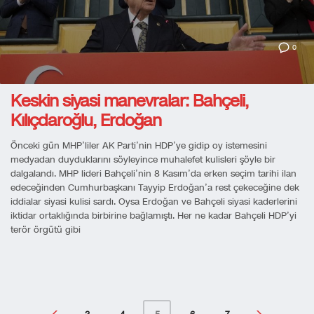
0
Keskin siyasi manevralar: Bahçeli,
Kılıçdaroğlu, Erdoğan
Önceki gün MHP’liler AK Parti’nin HDP’ye gidip oy istemesini
medyadan duyduklarını söyleyince muhalefet kulisleri şöyle bir
dalgalandı. MHP lideri Bahçeli’nin 8 Kasım’da erken seçim tarihi ilan
edeceğinden Cumhurbaşkanı Tayyip Erdoğan’a rest çekeceğine dek
iddialar siyasi kulisi sardı. Oysa Erdoğan ve Bahçeli siyasi kaderlerini
iktidar ortaklığında birbirine bağlamıştı. Her ne kadar Bahçeli HDP’yi
terör örgütü gibi