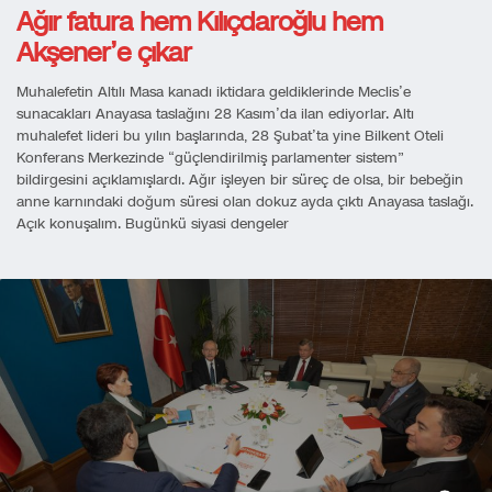
Ağır fatura hem Kılıçdaroğlu hem
Akşener’e çıkar
Muhalefetin Altılı Masa kanadı iktidara geldiklerinde Meclis’e
sunacakları Anayasa taslağını 28 Kasım’da ilan ediyorlar. Altı
muhalefet lideri bu yılın başlarında, 28 Şubat’ta yine Bilkent Oteli
Konferans Merkezinde “güçlendirilmiş parlamenter sistem”
bildirgesini açıklamışlardı. Ağır işleyen bir süreç de olsa, bir bebeğin
anne karnındaki doğum süresi olan dokuz ayda çıktı Anayasa taslağı.
Açık konuşalım. Bugünkü siyasi dengeler