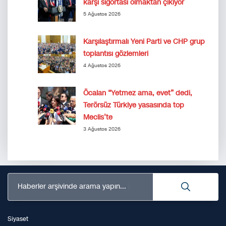
karşı sigortası olmaktan çıkıyor
5 Ağustos 2026
Karşılaştırmalı Yeni Parti ve CHP grup
toplantısı gözlemleri
4 Ağustos 2026
Öcalan “Yetmez ama, evet” dedi,
Terörsüz Türkiye yasasında top
Meclis’te
3 Ağustos 2026
Haberler arşivinde arama yapın...
Siyaset