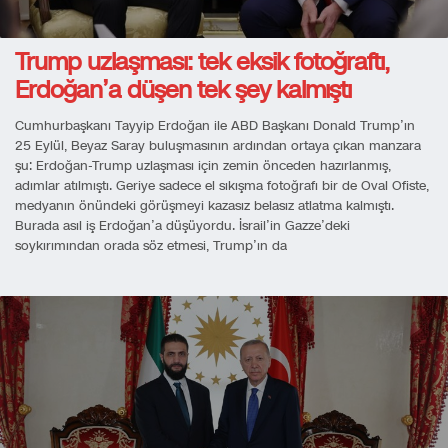
Trump uzlaşması: tek eksik fotoğraftı,
Erdoğan’a düşen tek şey kalmıştı
Cumhurbaşkanı Tayyip Erdoğan ile ABD Başkanı Donald Trump’ın
25 Eylül, Beyaz Saray buluşmasının ardından ortaya çıkan manzara
şu: Erdoğan-Trump uzlaşması için zemin önceden hazırlanmış,
adımlar atılmıştı. Geriye sadece el sıkışma fotoğrafı bir de Oval Ofiste,
medyanın önündeki görüşmeyi kazasız belasız atlatma kalmıştı.
Burada asıl iş Erdoğan’a düşüyordu. İsrail’in Gazze’deki
soykırımından orada söz etmesi, Trump’ın da