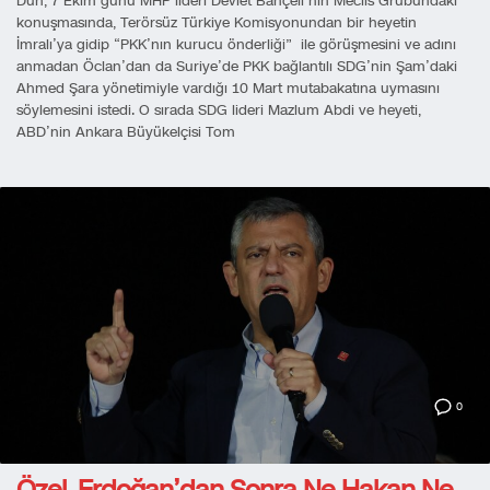
Dün, 7 Ekim günü MHP lideri Devlet Bahçeli’nin Meclis Grubundaki
konuşmasında, Terörsüz Türkiye Komisyonundan bir heyetin
İmralı’ya gidip “PKK’nın kurucu önderliği” ile görüşmesini ve adını
anmadan Öclan’dan da Suriye’de PKK bağlantılı SDG’nin Şam’daki
Ahmed Şara yönetimiyle vardığı 10 Mart mutabakatına uymasını
söylemesini istedi. O sırada SDG lideri Mazlum Abdi ve heyeti,
ABD’nin Ankara Büyükelçisi Tom
0