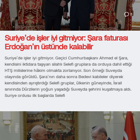
0
Suriye’de işler iyi gitmiyor: Şara faturası
Erdoğan’ın üstünde kalabilir
Suriye’de işler iyi gitmiyor. Geçici Cumhurbaşkanı Ahmed el Şara,
kendisini iktidara taşıyan silahlı Selefi gruplara da orduya dahil ettiği
HTŞ milislerine hâkim olmakta zorlanıyor. Son örneği Suveyda
olayında görüldü. Şara’nın daha sonra Bedevi kabileler diyerek
kendisinden ayrıştırdığı Selefi gruplar, ülkenin güneyinde, İsrail
sınırında Dürzilerin yoğun yaşadığı Suveyda şehrini kuşatmaya aldı.
Suriye ordusu ilk başlarda Selefi