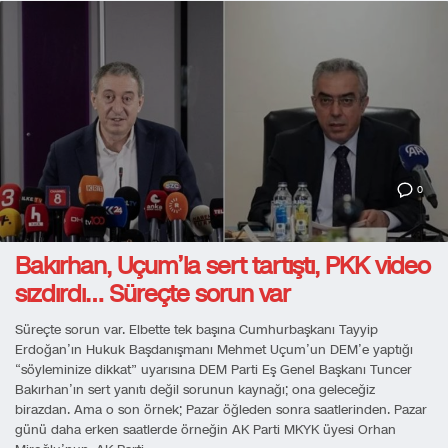
0
Bakırhan, Uçum’la sert tartıştı, PKK video
sızdırdı… Süreçte sorun var
Süreçte sorun var. Elbette tek başına Cumhurbaşkanı Tayyip
Erdoğan’ın Hukuk Başdanışmanı Mehmet Uçum’un DEM’e yaptığı
“söyleminize dikkat” uyarısına DEM Parti Eş Genel Başkanı Tuncer
Bakırhan’ın sert yanıtı değil sorunun kaynağı; ona geleceğiz
birazdan. Ama o son örnek; Pazar öğleden sonra saatlerinden. Pazar
günü daha erken saatlerde örneğin AK Parti MKYK üyesi Orhan