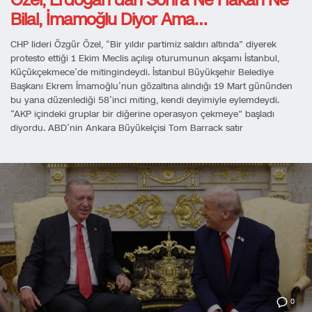
Özel, Erdoğan’dan Sonra Ne Hakan Ne
Bilal, İmamoğlu Diyor Ama…
CHP lideri Özgür Özel, “Bir yıldır partimiz saldırı altında” diyerek
protesto ettiği 1 Ekim Meclis açılışı oturumunun akşamı İstanbul,
Küçükçekmece’de mitingindeydi. İstanbul Büyükşehir Belediye
Başkanı Ekrem İmamoğlu’nun gözaltına alındığı 19 Mart gününden
bu yana düzenlediği 58’inci miting, kendi deyimiyle eylemdeydi.
“AKP içindeki gruplar bir diğerine operasyon çekmeye” başladı
diyordu. ABD’nin Ankara Büyükelçisi Tom Barrack satır
0