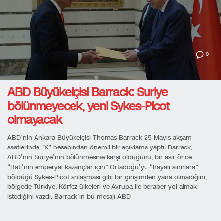
0
ABD Büyükelçisi Barrack: Suriye
bölünmeyecek, yeni Sykes-Picot
olmayacak
ABD’nin Ankara Büyükelçisi Thomas Barrack 25 Mayıs akşam
saatlerinde “X” hesabından önemli bir açıklama yaptı. Barrack,
ABD’nin Suriye’nin bölünmesine karşı olduğunu, bir asır önce
“Batı’nın emperyal kazançlar için” Ortadoğu’yu “hayali sınırlara”
böldüğü Sykes-Picot anlaşması gibi bir girişimden yana olmadığını,
bölgede Türkiye, Körfez ülkeleri ve Avrupa ile beraber yol almak
istediğini yazdı. Barrack’ın bu mesajı ABD