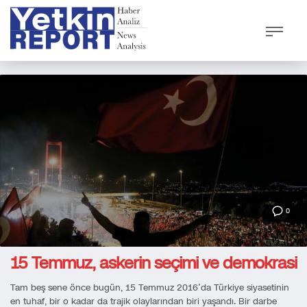
0
15 Temmuz, askerin seçimi ve demokrasi
Tam beş sene önce bugün, 15 Temmuz 2016’da Türkiye siyasetinin
en tuhaf, bir o kadar da trajik olaylarından biri yaşandı. Bir darbe