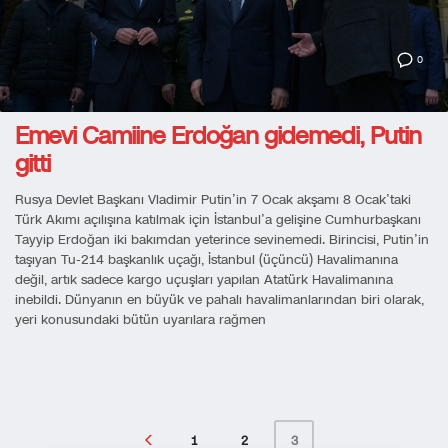
0
Emevi Camiine Erdoğan gidemedi, Putin
gitti
Rusya Devlet Başkanı Vladimir Putin’in 7 Ocak akşamı 8 Ocak’taki
Türk Akımı açılışına katılmak için İstanbul’a gelişine Cumhurbaşkanı
Tayyip Erdoğan iki bakımdan yeterince sevinemedi. Birincisi, Putin’in
taşıyan Tu-214 başkanlık uçağı, İstanbul (üçüncü) Havalimanına
değil, artık sadece kargo uçuşları yapılan Atatürk Havalimanına
inebildi. Dünyanın en büyük ve pahalı havalimanlarından biri olarak,
yeri konusundaki bütün uyarılara rağmen
1
2
3