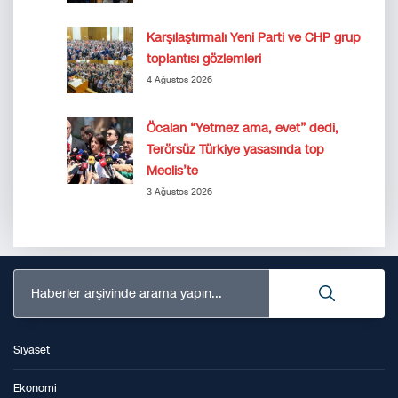
Karşılaştırmalı Yeni Parti ve CHP grup
toplantısı gözlemleri
4 Ağustos 2026
Öcalan “Yetmez ama, evet” dedi,
Terörsüz Türkiye yasasında top
Meclis’te
3 Ağustos 2026
Haberler arşivinde arama yapın...
Siyaset
Ekonomi