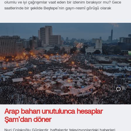
olumlu ve iyi çağrışımlar vaat eden bir izlenim bırakıyor mu? Gece
saatlerinde bir şekilde Beştepe’nin gayrı-resmî görüşü olarak
0
Arap baharı unutulunca hesaplar
Şam’dan döner
Nuri Çolakoğlu Günlerdir, haftalardır televizyonlardaki haberleri,