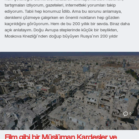
tartışmaları izliyorum, gazeteleri, internetteki yorumları takip
ediyorum. Tabii hep konumuz İdlib. Ama bu sorunu anlamaya,
denklemi çözmeye çalışırken en önemli noktanın hep gözden
kaçırıldığını görüyorum. Hem de bu 200 yıllık bir sevda. Biraz daha
açık anlatayım. Doğu Avrupa steplerinde küçük bir beylikten,
Moskova Knezliği’nden doğup büyüyen Rusya’nın 200 yıldır
0
Film gibi bir Müslüman Kardeşler ve