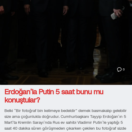
0
Erdoğan’la Putin 5 saat bunu mu
konuştular?
Belki “Bir fotoğraf bin kelimeye bedeldir” demek basmakalıp gelebilir
size ama çoğunlukla doğrudur. Cumhurbaşkanı Tayyip Erdoğan’ın 5
Mart’ta Kremlin Sarayı’nda Rus ev sahibi Vladimir Putin’le yaptığı 5
saat 40 dakika süren görüşmeden çıkarken çekilen bu fotoğraf sizde