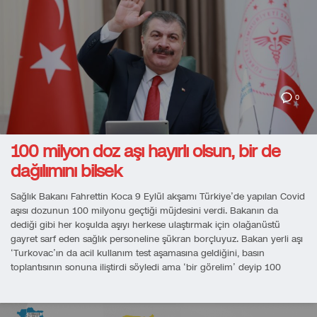
0
100 milyon doz aşı hayırlı olsun, bir de
dağılımını bilsek
Sağlık Bakanı Fahrettin Koca 9 Eylül akşamı Türkiye’de yapılan Covid
aşısı dozunun 100 milyonu geçtiği müjdesini verdi. Bakanın da
dediği gibi her koşulda aşıyı herkese ulaştırmak için olağanüstü
gayret sarf eden sağlık personeline şükran borçluyuz. Bakan yerli aşı
‘Turkovac’ın da acil kullanım test aşamasına geldiğini, basın
toplantısının sonuna iliştirdi söyledi ama ‘bir görelim’ deyip 100