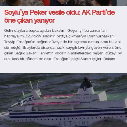
Soylu’ya Peker vesile oldu: AK Parti’de
öne çıkan yanıyor
Gelin olaylara başka açıdan bakalım. Geçen yıl bu zamanları
hatırlayalım. Covid-19 salgının ortaya çıkmasıyla Cumhurbaşkanı
Tayyip Erdoğan’ın beğeni düzeyinde bir sıçrama olmuş, ama bu kısa
sürmüştü. İlk aylarda biraz da nazik, saygılı tavrıyla güven veren, öne
çıkan Sağlık Bakanı Fahrettin Koca’nın anketlerdeki beğeni düzeyi bir
ara -kısa bir dönem de olsa- Erdoğan’ı geçti.Sonra İçişleri Bakanı