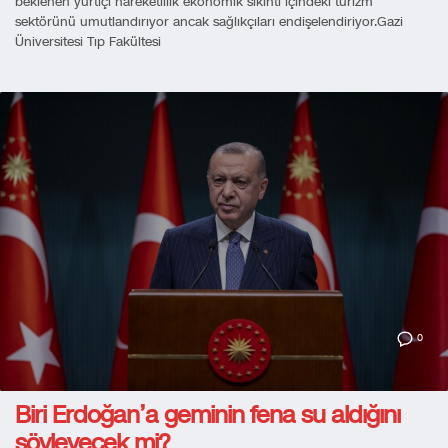
beklenen yurtiçi hareketlilik ekonomik sıkıntı içindeki turizm
sektörünü umutlandırıyor ancak sağlıkçıları endişelendiriyor.Gazi
Üniversitesi Tıp Fakültesi
0
Biri Erdoğan’a geminin fena su aldığını
söyleyecek mi?