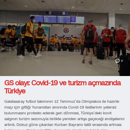
0
GS olayı: Covid-19 ve turizm açmazında
Türkiye
Galatasaray futbol takımının 12 Temmuz’da Olimpiakos ile hazırlık
maçı için gittiği Yunanistan sınırında Covid-19 testlerinin yetersiz
bulunmasını protesto ederek geri dönmesi, Türkiye’deki kovit
salgının turizm sezonuyla birlikte yeniden artışa geçeceği endişelerini
artırdı. Dokuz güne çıkarılan Kurban Bayramı tatili sırasında artması