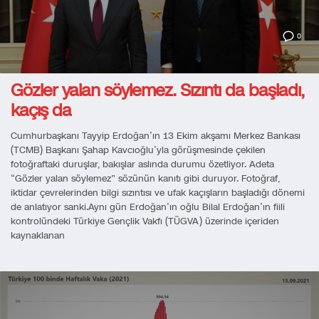
0
Gözler yalan söylemez. Sızıntı da başladı,
kaçış da
Cumhurbaşkanı Tayyip Erdoğan’ın 13 Ekim akşamı Merkez Bankası
(TCMB) Başkanı Şahap Kavcıoğlu’yla görüşmesinde çekilen
fotoğraftaki duruşlar, bakışlar aslında durumu özetliyor. Adeta
“Gözler yalan söylemez” sözünün kanıtı gibi duruyor. Fotoğraf,
iktidar çevrelerinden bilgi sızıntısı ve ufak kaçışların başladığı dönemi
de anlatıyor sanki.Aynı gün Erdoğan’ın oğlu Bilal Erdoğan’ın fiili
kontrolündeki Türkiye Gençlik Vakfı (TÜGVA) üzerinde içeriden
kaynaklanan