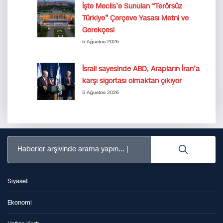
İşte Meclis’e Sunulan “Terörsüz
Türkiye” Çerçeve Yasası Metni ve
Gerekçesi
5 Ağustos 2026
İsrail sayesinde ABD, Arapların İran’a
karşı sigortası olmaktan çıkıyor
5 Ağustos 2026
Haberler arşivinde arama yapın...
Siyaset
Ekonomi