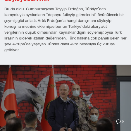
Bu da oldu. Cumhurbaşkanı Tayyip Erdoğan, Türkiye’den
karayoluyla ayrılanların “depoyu fulleyip gitmelerini” övünülecek bir
şeymiş gibi anlattı. Artık Erdoğan’a hangi danışmanı söyleyip
konuşma metnine eklemişse bunun Türkiye’deki akaryakıt
vergilerinin düşük olmasından kaynaklandığını söylemiş; oysa Türk
lirasının giderek azalan değerinden. Türk halkına çok pahalı gelen her
şeyi Avrupa’da yaşayan Türkler dahil Avro hesabıyla üç kuruşa
getiriyor
0