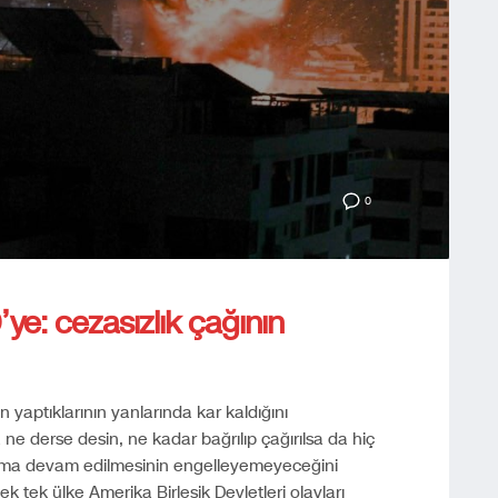
0
’ye: cezasızlık çağının
 yaptıklarının yanlarında kar kaldığını
a ne derse desin, ne kadar bağrılıp çağırılsa da hiç
yıkıma devam edilmesinin engelleyemeyeceğini
ek tek ülke Amerika Birleşik Devletleri olayları