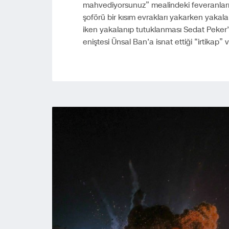
mahvediyorsunuz” mealindeki feveranları,
şoförü bir kısım evrakları yakarken yakala
iken yakalanıp tutuklanması Sedat Peker’
eniştesi Ünsal Ban’a isnat ettiği “irtikap”