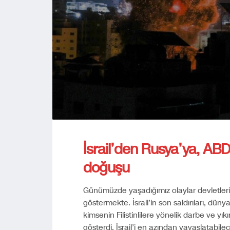
İsrail’den Rusya’ya, ABD
doğuşu
Günümüzde yaşadığımız olaylar devletlerin
göstermekte. İsrail’in son saldırıları, düny
kimsenin Filistinlilere yönelik darbe ve 
gösterdi. İsrail’i en azından yavaşlatabilec