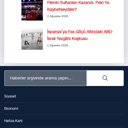
Filenin Sultanları Kazandı. Peki Ya
Kaybetseydiler?
2 Ağustos 2026
İspanya’ya Fas Göçü Altındaki ABD-
İsrail Tezgâhı Kuşkusu
1 Ağustos 2026
Haberler arşivinde arama yapın...
Siyaset
Ekonomi
Hafıza Kartı