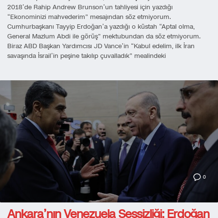
2018’de Rahip Andrew Brunson’un tahliyesi için yazdığı
“Ekonominizi mahvederim” mesajından söz etmiyorum.
Cumhurbaşkanı Tayyip Erdoğan’a yazdığı o küstah “Aptal olma,
General Mazlum Abdi ile görüş” mektubundan da söz etmiyorum.
Biraz ABD Başkan Yardımcısı JD Vance’in “Kabul edelim, ilk İran
savaşında İsrail’in peşine takılıp çuvalladık” mealindeki
0
Ankara’nın Venezuela Sessizliği: Erdoğan