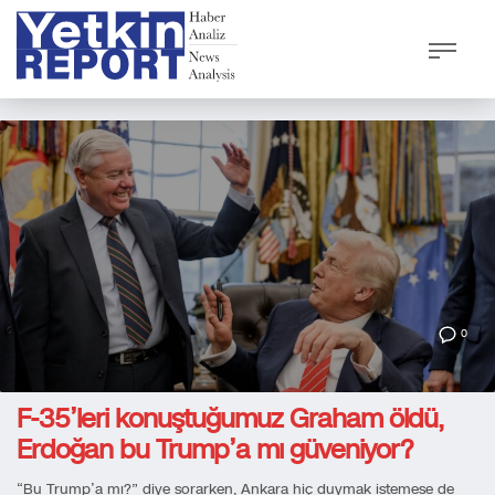
0
F-35’leri konuştuğumuz Graham öldü,
Erdoğan bu Trump’a mı güveniyor?
“Bu Trump’a mı?” diye sorarken, Ankara hiç duymak istemese de