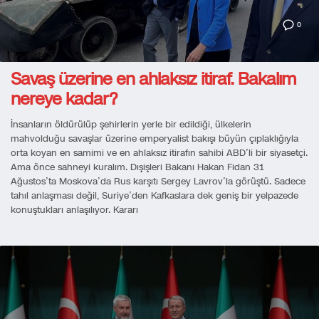
0
Savaş üzerine en ahlaksız itiraf. Bakalım
nereye kadar?
İnsanların öldürülüp şehirlerin yerle bir edildiği, ülkelerin
mahvolduğu savaşlar üzerine emperyalist bakışı büyün çıplaklığıyla
orta koyan en samimi ve en ahlaksız itirafın sahibi ABD’li bir siyasetçi.
Ama önce sahneyi kuralım. Dışişleri Bakanı Hakan Fidan 31
Ağustos’ta Moskova’da Rus karşıtı Sergey Lavrov’la görüştü. Sadece
tahıl anlaşması değil, Suriye’den Kafkaslara dek geniş bir yelpazede
konuştukları anlaşılıyor. Kararı