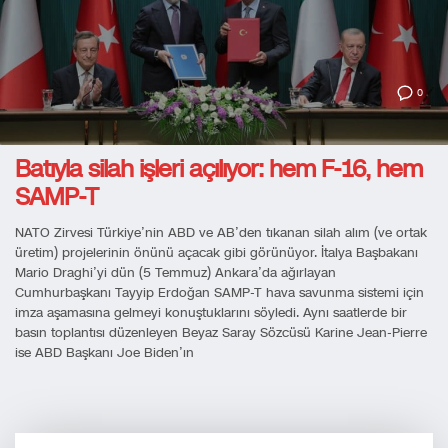
0
Batıyla silah işleri açılıyor: hem F-16, hem
SAMP-T
NATO Zirvesi Türkiye’nin ABD ve AB’den tıkanan silah alım (ve ortak
üretim) projelerinin önünü açacak gibi görünüyor. İtalya Başbakanı
Mario Draghi’yi dün (5 Temmuz) Ankara’da ağırlayan
Cumhurbaşkanı Tayyip Erdoğan SAMP-T hava savunma sistemi için
imza aşamasına gelmeyi konuştuklarını söyledi. Aynı saatlerde bir
basın toplantısı düzenleyen Beyaz Saray Sözcüsü Karine Jean-Pierre
ise ABD Başkanı Joe Biden’ın