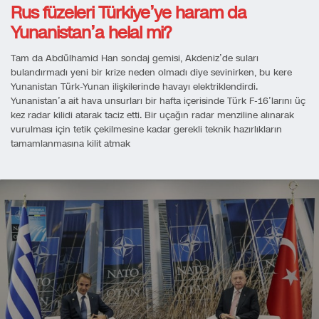
Rus füzeleri Türkiye’ye haram da
Yunanistan’a helal mi?
Tam da Abdülhamid Han sondaj gemisi, Akdeniz’de suları
bulandırmadı yeni bir krize neden olmadı diye sevinirken, bu kere
Yunanistan Türk-Yunan ilişkilerinde havayı elektriklendirdi.
Yunanistan’a ait hava unsurları bir hafta içerisinde Türk F-16’larını üç
kez radar kilidi atarak taciz etti. Bir uçağın radar menziline alınarak
vurulması için tetik çekilmesine kadar gerekli teknik hazırlıkların
tamamlanmasına kilit atmak