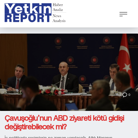
0
Çavuşoğlu’nun ABD ziyareti kötü gidişi
değiştirebilecek mi?
İç politikada seçimlerin ne zaman yapılacağı, Altılı Masanın