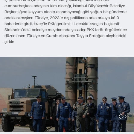
cumhurbaşkanı adayının kim olacağı, İstanbul Büyükşehir Belediye
Başkanlığına kayyum atanıp atanmayacağı gibi yoğun bir gündeme
odaklanılmışken Türkiye, 2023’e dış politikada arka arkaya kötü
haberlerle girdi. İsveç’le PKK gerilimi 11 ocakta İsveç’in başkenti
Stokholm’deki belediye meydanında yasadışı PKK terör örgütlerince
düzenlenen Türkiye ve Cumhurbaşkanı Tayyip Erdoğan aleyhindeki
çirkin
0