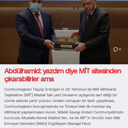
0
Abdülhamid: yazdım diye MİT sitesinden
çıkarabilirler ama
Cumhurbaşkanı Tayyip Erdoğan’ın 26 Temmuz’da Milli İstihbarat
Teşkilatının (MİT) Maslak’taki yeni binasının açılışında sarf ettiği bir
cümle aslında yenir yutulur cinsten olmayan bir tarih çarpıtması.
Cumhurbaşkanı konuşmasında ne Türkiye’deki ilk merkezi dış
istihbarat yapılanmasını kuran, İstiklâl Savaşı önderi Cumhuriyetimizin
kurucusu Mustafa Kemal Atatürk’ten, ne de MİT’in öncülü olan Milli
Emniyet Hizmetini (MAH) örgütleyen Mareşal Fevzi