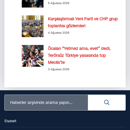
5 Ağustos 2026
Karşılaştırmalı Yeni Parti ve CHP grup
toplantısı gözlemleri
4 Ağustos 2026
Öcalan “Yetmez ama, evet” dedi,
Terörsüz Türkiye yasasında top
Meclis’te
3 Ağustos 2026
Haberler arşivinde arama yapın...
Siyaset