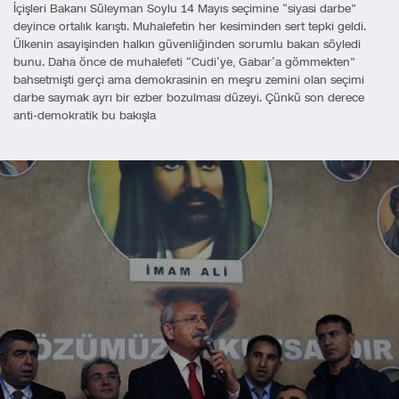
İçişleri Bakanı Süleyman Soylu 14 Mayıs seçimine “siyasi darbe”
deyince ortalık karıştı. Muhalefetin her kesiminden sert tepki geldi.
Ülkenin asayişinden halkın güvenliğinden sorumlu bakan söyledi
bunu. Daha önce de muhalefeti “Cudi’ye, Gabar’a gömmekten”
bahsetmişti gerçi ama demokrasinin en meşru zemini olan seçimi
darbe saymak ayrı bir ezber bozulması düzeyi. Çünkü son derece
anti-demokratik bu bakışla