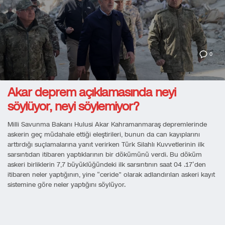
0
Akar deprem açıklamasında neyi
söylüyor, neyi söylemiyor?
Milli Savunma Bakanı Hulusi Akar Kahramanmaraş depremlerinde
askerin geç müdahale ettiği eleştirileri, bunun da can kayıplarını
arttırdığı suçlamalarına yanıt verirken Türk Silahlı Kuvvetlerinin ilk
sarsıntıdan itibaren yaptıklarının bir dökümünü verdi. Bu döküm
askeri birliklerin 7,7 büyüklüğündeki ilk sarsıntının saat 04 .17’den
itibaren neler yaptığının, yine “ceride” olarak adlandırılan askeri kayıt
sistemine göre neler yaptığını söylüyor.