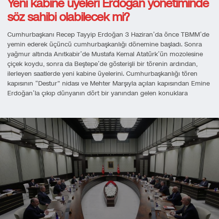
Yeni kabine üyeleri Erdoğan yönetiminde
söz sahibi olabilecek mi?
Cumhurbaşkanı Recep Tayyip Erdoğan 3 Haziran’da önce TBMM’de
yemin ederek üçüncü cumhurbaşkanlığı dönemine başladı. Sonra
yağmur altında Anıtkabir’de Mustafa Kemal Atatürk’ün mozolesine
çiçek koydu, sonra da Beştepe’de gösterişli bir törenin ardından,
ilerleyen saatlerde yeni kabine üyelerini. Cumhurbaşkanlığı tören
kapısının “Destur” nidası ve Mehter Marşıyla açılan kapısından Emine
Erdoğan’la çıkıp dünyanın dört bir yanından gelen konuklara