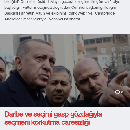
bildiğini” öne sürmüştü. 1 Mayıs gecesi “on güne iki gün var” diye
başladığı Twitter mesajında doğrudan Cumhurbaşkanlığı İletişim
Başkanı Fahrettin Altun ve ekibinini “dark web” ve “Cambridge
Analytica” maceralarıyla “yabancı istihbarat
0
Darbe ve seçimi gasp gözdağıyla
seçmeni korkutma çaresizliği