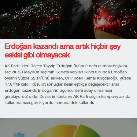
0
Erdoğan kazandı ama artık hiçbir şey
eskisi gibi olmayacak
AK Parti lideri Recep Tayyip Erdoğan üçüncü defa cumhurbaşkanı
seçildi. 28 Mayıs’ta seçimin ilk defa yapılan ikinci turunda Erdoğan
oyların yüzde 52,14’ünü alırken, CHP lideri Kemal Kılıçdaroğlu yüzde
47,84’te kaldı. Küsurat sonuçlar kesinleştikçe değişecektir ama
Erdoğan kazandı. Erdoğan’ın üçüncü defa aday olmaması
gerekiyordu; oldu. Devlet imkânlarını AK Parti seçim kampanyasında
kullanmaması gerekiyordu; sonuna dek kullandı.