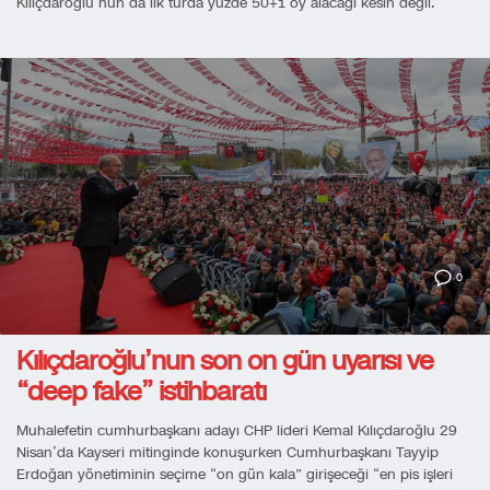
Kılıçdaroğlu’nun da ilk turda yüzde 50+1 oy alacağı kesin değil.
0
Kılıçdaroğlu’nun son on gün uyarısı ve
“deep fake” istihbaratı
Muhalefetin cumhurbaşkanı adayı CHP lideri Kemal Kılıçdaroğlu 29
Nisan’da Kayseri mitinginde konuşurken Cumhurbaşkanı Tayyip
Erdoğan yönetiminin seçime “on gün kala” girişeceği “en pis işleri