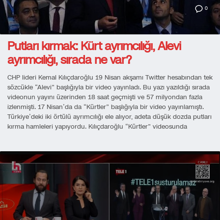
0
Putları kırmak: Kürt ayrımcılığı, Alevi
ayrımcılığı, sırada ne var?
CHP lideri Kemal Kılıçdaroğlu 19 Nisan akşamı Twitter hesabından tek
sözcükle “Alevi” başlığıyla bir video yayınladı. Bu yazı yazıldığı sırada
videonun yayını üzerinden 18 saat geçmişti ve 57 milyondan fazla
izlenmişti. 17 Nisan’da da “Kürtler” başlığıyla bir video yayınlamıştı.
Türkiye’deki iki örtülü ayrımcılığı ele alıyor, adeta düşük dozda putları
kırma hamleleri yapıyordu. Kılıçdaroğlu “Kürtler” videosunda