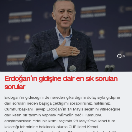
0
Erdoğan’ın gidişine dair en sık sorulan
sorular
Erdoğan’ın gideceğini de nereden çıkardığımı dolayısıyla gidişine
dair soruları neden başlığa çektiğimi sorabilirsiniz, haklısınız.
Cumhurbaşkanı Tayyip Erdoğan’ın 14 Mayıs seçimini yitireceğine
dair kesin bir tahmin yapmak mümkün değil. Kamuoyu
araştırmacıların ciddi bir kısmı seçimin 28 Mayıs’taki ikinci tura
kalacağı tahminine bakılacak olursa CHP lideri Kemal