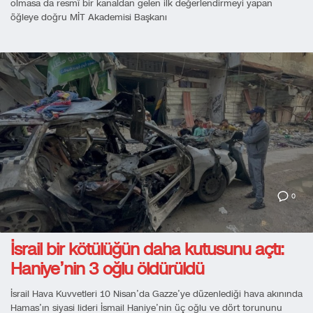
olmasa da resmî bir kanaldan gelen ilk değerlendirmeyi yapan
öğleye doğru MİT Akademisi Başkanı
0
İsrail bir kötülüğün daha kutusunu açtı:
Haniye’nin 3 oğlu öldürüldü
İsrail Hava Kuvvetleri 10 Nisan’da Gazze’ye düzenlediği hava akınında
Hamas’ın siyasi lideri İsmail Haniye’nin üç oğlu ve dört torununu