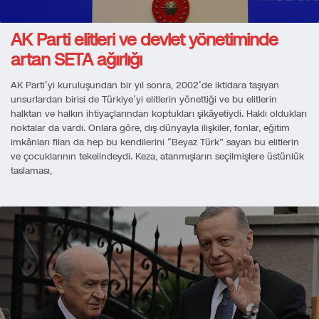
AK Parti elitleri ve devlet yönetiminde
artan SETA ağırlığı
AK Parti’yi kuruluşundan bir yıl sonra, 2002’de iktidara taşıyan
unsurlardan birisi de Türkiye’yi elitlerin yönettiği ve bu elitlerin
halktan ve halkın ihtiyaçlarından koptukları şikâyetiydi. Haklı oldukları
noktalar da vardı. Onlara göre, dış dünyayla ilişkiler, fonlar, eğitim
imkânları filan da hep bu kendilerini “Beyaz Türk” sayan bu elitlerin
ve çocuklarının tekelindeydi. Keza, atanmışların seçilmişlere üstünlük
taslaması,