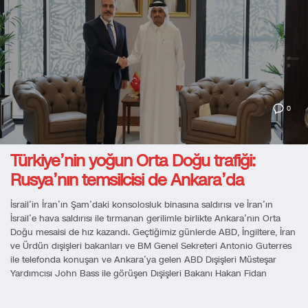
0
Türkiye’nin yoğun Orta Doğu trafiği:
Rusya’nın temsilcisi de Ankara’da
İsrail’in İran’ın Şam’daki konsolosluk binasına saldırısı ve İran’ın
İsrail’e hava saldırısı ile tırmanan gerilimle birlikte Ankara’nın Orta
Doğu mesaisi de hız kazandı. Geçtiğimiz günlerde ABD, İngiltere, İran
ve Ürdün dışişleri bakanları ve BM Genel Sekreteri Antonio Guterres
ile telefonda konuşan ve Ankara’ya gelen ABD Dışişleri Müsteşar
Yardımcısı John Bass ile görüşen Dışişleri Bakanı Hakan Fidan