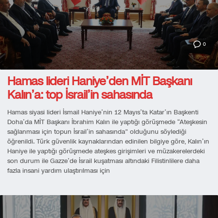
0
Hamas lideri Haniye’den MİT Başkanı
Kalın’a: top İsrail’in sahasında
Hamas siyasi lideri İsmail Haniye’nin 12 Mayıs’ta Katar’ın Başkenti
Doha’da MİT Başkanı İbrahim Kalın ile yaptığı görüşmede “Ateşkesin
sağlanması için topun İsrail’in sahasında” olduğunu söylediği
öğrenildi. Türk güvenlik kaynaklarından edinilen bilgiye göre, Kalın’ın
Haniye ile yaptığı görüşmede ateşkes girişimleri ve müzakerelerdeki
son durum ile Gazze’de İsrail kuşatması altındaki Filistinlilere daha
fazla insani yardım ulaştırılması için