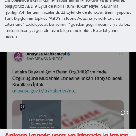
Dış politikada sıkıntılı günler saptamasına iki soruya yanıt arayarak
başlıyoruz: ABD 9 Eylül’de Kıbrıs Rum Hükümetiyle “Savunma
İşbirliği Yol Haritası” imzalandı. 11 Eylül’de de ilk toplantılarını yaptılar.
Türk Dışişlerinin tepkisi, “ABD’nin Kıbrıs Adasına yönelik tarafsız
tutumunu” zedeleyecek bu adımın “gözden geçirilmesini”, ya da biz
fanilerin lisanıyla geri almasını talep etmek oldu. Bu âdet yerini
bulsun
0
Ankara karışık: yargı ve idarede iç kavga