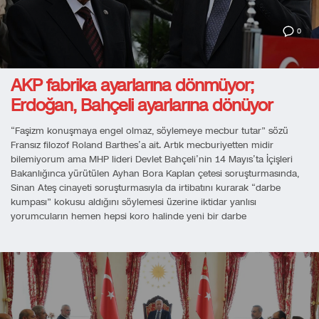
0
AKP fabrika ayarlarına dönmüyor;
Erdoğan, Bahçeli ayarlarına dönüyor
“Faşizm konuşmaya engel olmaz, söylemeye mecbur tutar” sözü
Fransız filozof Roland Barthes’a ait. Artık mecburiyetten midir
bilemiyorum ama MHP lideri Devlet Bahçeli’nin 14 Mayıs’ta İçişleri
Bakanlığınca yürütülen Ayhan Bora Kaplan çetesi soruşturmasında,
Sinan Ateş cinayeti soruşturmasıyla da irtibatını kurarak “darbe
kumpası” kokusu aldığını söylemesi üzerine iktidar yanlısı
yorumcuların hemen hepsi koro halinde yeni bir darbe