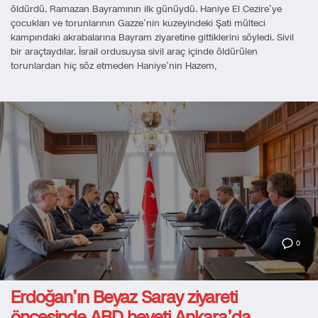
öldürdü. Ramazan Bayramının ilk günüydü. Haniye El Cezire’ye
çocukları ve torunlarının Gazze’nin kuzeyindeki Şati mülteci
kampındaki akrabalarına Bayram ziyaretine gittiklerini söyledi. Sivil
bir araçtaydılar. İsrail ordusuysa sivil araç içinde öldürülen
torunlardan hiç söz etmeden Haniye’nin Hazem,
0
Erdoğan’ın Beyaz Saray ziyareti
öncesinde ABD heyeti Ankara’da