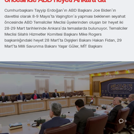
Cumhurbaşkanı Tayyip Erdoğan’ın ABD Başkanı Joe Biden’ın
davetlisi olarak 8-9 Mayıs’ta Vaşington’a yapması beklenen seyahat
öncesinde ABD Temsilciler Meclisi üyelerinden oluşan bir heyet iki
28-29 Mart tarihlerinde Ankara’da temaslarda bulunuyor. Temsilciler
Meclisi Silahlı Hizmetler Komitesi Başkanı Mike Rogers
başkanlığındaki heyet 28 Mart’ta Dışişleri Bakanı Hakan Fidan, 29
Mart’ta Milli Savunma Bakanı Yaşar Güler, MİT Başkanı
0