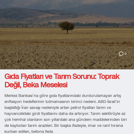
0
Gıda Fiyatları ve Tarım Sorunu: Toprak
Değil, Beka Meselesi
Merkez Bankası’na göre gıda fiyatlarındaki durdurulamayan artış
enflasyon hedeflerinin tutmamasının birinci nedeni. ABD-İsrail’in
başlattığı İran savaşı nedeniyle artan petrol fiyatları tarım ve
hayvancılıktaki girdi fiyatlarını daha da artırıyor. Tarım sektörüyle az
çok hemhal olanların son yıllardaki ana gündem maddelerinden biri
de kaybolan tarım arazileri. Bir başka ifadeyle, imar ve rant hırsına
kurban edilen, betona feda