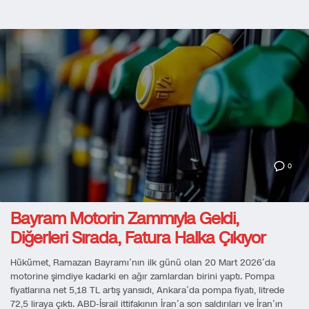
0
Bayram Motorin Zammıyla Geldi,
Diğerleri Sırada, Fatura Halka Çıkıyor
Hükümet, Ramazan Bayramı’nın ilk günü olan 20 Mart 2026’da
motorine şimdiye kadarki en ağır zamlardan birini yaptı. Pompa
fiyatlarına net 5,18 TL artış yansıdı, Ankara’da pompa fiyatı, litrede
72,5 liraya çıktı. ABD-İsrail ittifakının İran’a son saldırıları ve İran’ın