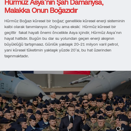
Hürmüz Asya’nın Şah Damarıysa,
Malakka Onun Boğazıdır
Hürmüz Boğazı küresel bir boğaz; genellikle küresel enerji sisteminin
kalbi olarak tanımlanıyor. Doğru ama eksik: Hürmüz küresel bir
geçittir fakat hayati önemi öncelikle Asya içindir, Hürmüz Asya’nın
hayat hattıdır. Bugün bu dar su yolundan geçen enerji akışının
büyüklüğü tartışmasız. Günlük yaklaşık 20–21 milyon varil petrol,
yani küresel tüketimin yaklaşık yüzde 20’si, bu hat üzerinden
taşınmaktadır.
0