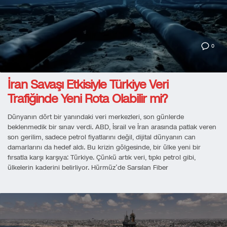
0
İran Savaşı Etkisiyle Türkiye Veri
Trafiğinde Yeni Rota Olabilir mi?
Dünyanın dört bir yanındaki veri merkezleri, son günlerde
beklenmedik bir sınav verdi. ABD, İsrail ve İran arasında patlak veren
son gerilim, sadece petrol fiyatlarını değil, dijital dünyanın can
damarlarını da hedef aldı. Bu krizin gölgesinde, bir ülke yeni bir
fırsatla karşı karşıya: Türkiye. Çünkü artık veri, tıpkı petrol gibi,
ülkelerin kaderini belirliyor. Hürmüz’de Sarsılan Fiber