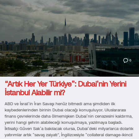
0
“Artık Her Yer Türkiye”: Dubai’nin Yerini
İstanbul Alabilir mi?
ABD ve İsrail’in İran Savaşı henüz bitmedi ama şimdiden ilk
kaybedenlerinden birinin Dubai olacağı konuşuluyor. Uluslararası
finans çevrelerinde daha ölmemişken Dubai’nin cenazesini kaldırma,
yerini hangi şehrin alabileceği konuşulmaya, yazılmaya başladı.
İktisatçı Güven Sak’a bakılacak olursa, Dubai’deki milyarlarca dolarlık
yatırımlar artık “savaş zaiyatı”, İngilizcesiyle “collateral damage-ikincil