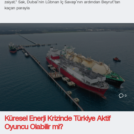
zaiyat.” Sak, Dubai’nin Lübnan İç Savaşı’nın ardından Beyrut’tan
kaçan parayla
0
Küresel Enerji Krizinde Türkiye Aktif
Oyuncu Olabilir mi?