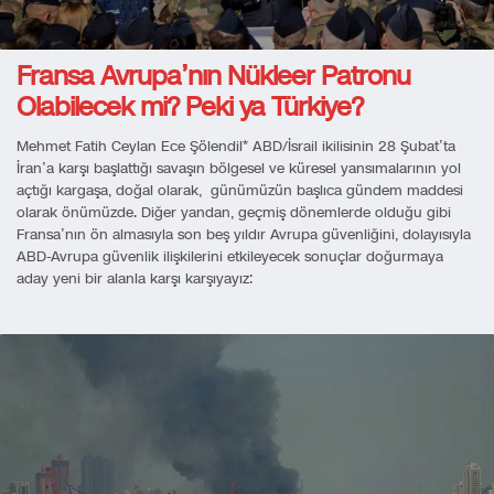
Fransa Avrupa’nın Nükleer Patronu
Olabilecek mi? Peki ya Türkiye?
Mehmet Fatih Ceylan Ece Şölendil* ABD/İsrail ikilisinin 28 Şubat’ta
İran’a karşı başlattığı savaşın bölgesel ve küresel yansımalarının yol
açtığı kargaşa, doğal olarak, günümüzün başlıca gündem maddesi
olarak önümüzde. Diğer yandan, geçmiş dönemlerde olduğu gibi
Fransa’nın ön almasıyla son beş yıldır Avrupa güvenliğini, dolayısıyla
ABD-Avrupa güvenlik ilişkilerini etkileyecek sonuçlar doğurmaya
aday yeni bir alanla karşı karşıyayız: