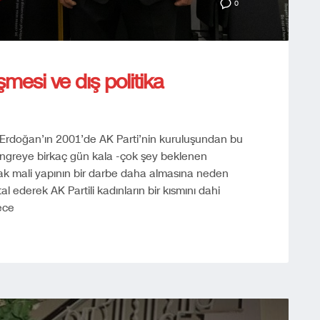
0
mesi ve dış politika
Erdoğan’ın 2001’de AK Parti’nin kuruluşundan bu
ongreye birkaç gün kala -çok şey beklenen
k mali yapının bir darbe daha almasına neden
al ederek AK Partili kadınların bir kısmını dahi
ece