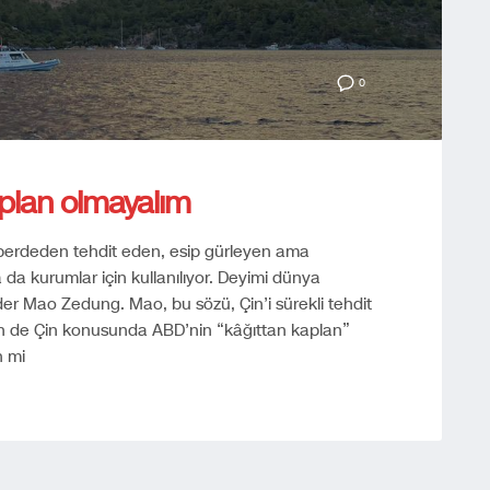
0
kaplan olmayalım
 perdeden tehdit eden, esip gürleyen ama
da kurumlar için kullanılıyor. Deyimi dünya
lider Mao Zedung. Mao, bu sözü, Çin’i sürekli tehdit
n de Çin konusunda ABD’nin “kâğıttan kaplan”
n mi